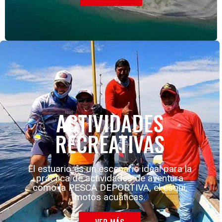
ACTIVIDADES
RECREATIVAS
El estuario es un escenario ideal para la
práctica de actividades de aventura
como la PESCA DEPORTIVA, el esquí,
motos acuáticas.